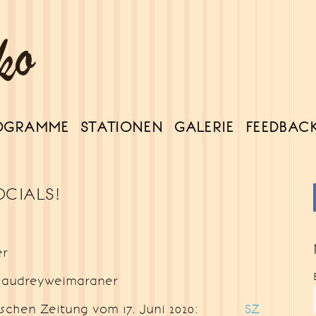
OGRAMME
STATIONEN
GALERIE
FEEDBAC
OCIALS!
er
dreyweimaraner
utschen Zeitung vom 17. Juni 2020:
SZ