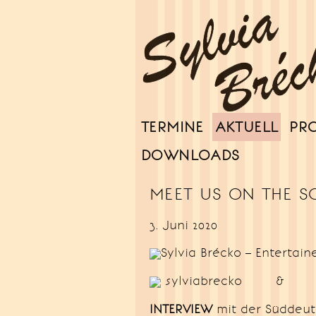
TERMINE
AKTUELL
PR
Sylvia Brécko
DOWNLOADS
MEET US ON THE S
3. Juni 2020
Sylvia Brécko – Entertain
sylviabrecko & au
INTERVIEW
mit der Südde