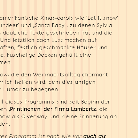
amerikanische Xmas-carols wie ‘Let it snow’
eindeer’ und „Santa Baby“, zu denen Sylvia
e, deutsche Texte geschrieben hat und die
 Und letztlich doch Lust machen auf
aften, festlich geschmückte Häuser und
e, kuschelige Decken gehüllt eine
hmen.
how, die den Weihnachtsalltag charmant
rlich helfen wird, dem diesjährigen
r Humor zu begegnen.
il dieses Programms sind seit Beginn der
gen
‚Printinchen‘ der Firma Lambertz
, die
how als Giveaway und kleine Erinnerung an
den.
ses Programm ist nach wie vor
auch als