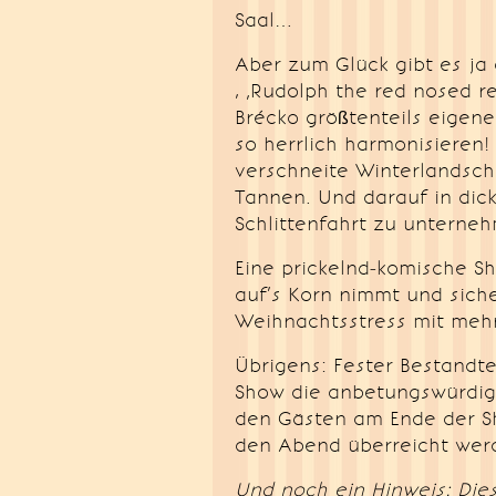
Saal…
Aber zum Glück gibt es ja 
, ‚Rudolph the red nosed r
Brécko größtenteils eigen
so herrlich harmonisieren!
verschneite Winterlandsch
Tannen. Und darauf in dick
Schlittenfahrt zu unterne
Eine prickelnd-komische S
auf’s Korn nimmt und siche
Weihnachtsstress mit meh
Übrigens: Fester Bestandte
Show die anbetungswürdi
den Gästen am Ende der S
den Abend überreicht wer
Und noch ein Hinweis: Die